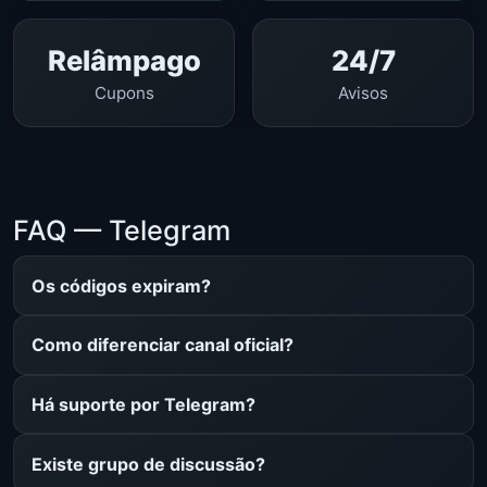
Relâmpago
24/7
Cupons
Avisos
FAQ — Telegram
Os códigos expiram?
Como diferenciar canal oficial?
Há suporte por Telegram?
Existe grupo de discussão?