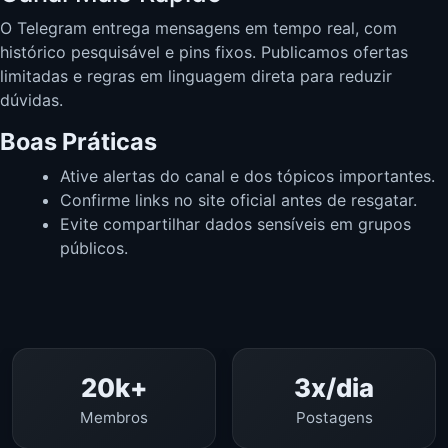
O Telegram entrega mensagens em tempo real, com
histórico pesquisável e pins fixos. Publicamos ofertas
limitadas e regras em linguagem direta para reduzir
dúvidas.
Boas Práticas
Ative alertas do canal e dos tópicos importantes.
Confirme links no site oficial antes de resgatar.
Evite compartilhar dados sensíveis em grupos
públicos.
20k+
3x/dia
Membros
Postagens