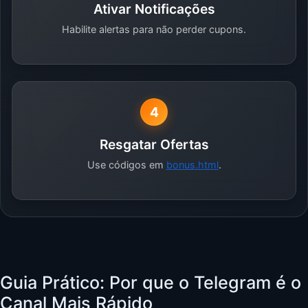
Ativar Notificações
Habilite alertas para não perder cupons.
4
Resgatar Ofertas
Use códigos em
bonus.html
.
Guia Prático: Por que o Telegram é o
Canal Mais Rápido