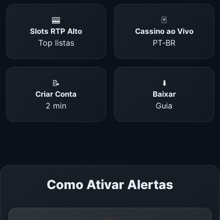
🎰
🃏
Slots RTP Alto
Cassino ao Vivo
Top listas
PT‑BR
📝
⬇️
Criar Conta
Baixar
2 min
Guia
Como Ativar Alertas