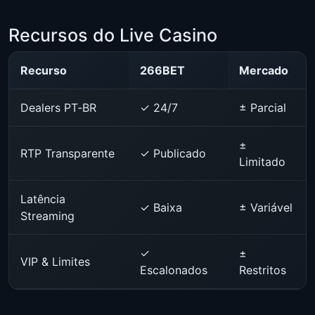
Recursos do Live Casino
Recurso
266BET
Mercado
Dealers PT‑BR
✓ 24/7
± Parcial
±
RTP Transparente
✓ Publicado
Limitado
Latência
✓ Baixa
± Variável
Streaming
✓
±
VIP & Limites
Escalonados
Restritos