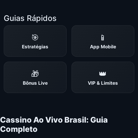
Guias Rápidos
🎯
📱
Estratégias
App Mobile
🎁
👑
Bônus Live
VIP & Limites
Cassino Ao Vivo Brasil: Guia
Completo