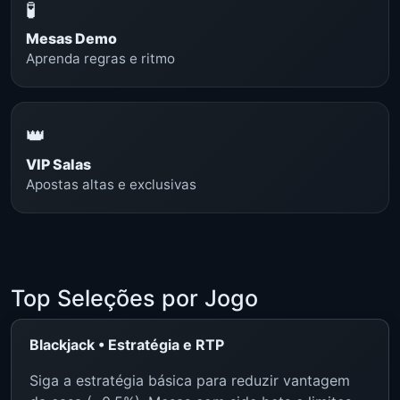
🧪
Mesas Demo
Aprenda regras e ritmo
👑
VIP Salas
Apostas altas e exclusivas
Top Seleções por Jogo
Blackjack • Estratégia e RTP
Siga a estratégia básica para reduzir vantagem