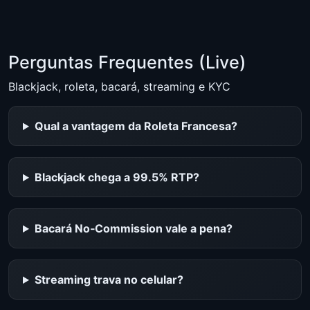
Perguntas Frequentes (Live)
Blackjack, roleta, bacará, streaming e KYC
Qual a vantagem da Roleta Francesa?
Blackjack chega a 99.5% RTP?
Bacará No‑Commission vale a pena?
Streaming trava no celular?