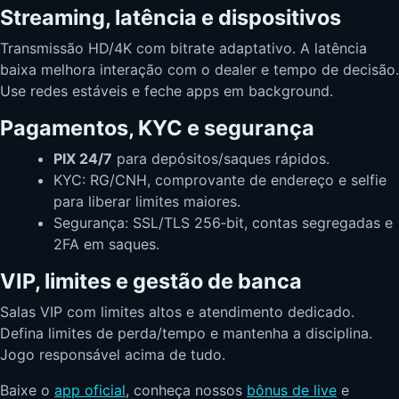
Streaming, latência e dispositivos
Transmissão HD/4K com bitrate adaptativo. A latência
baixa melhora interação com o dealer e tempo de decisão.
Use redes estáveis e feche apps em background.
Pagamentos, KYC e segurança
PIX 24/7
para depósitos/saques rápidos.
KYC: RG/CNH, comprovante de endereço e selfie
para liberar limites maiores.
Segurança: SSL/TLS 256‑bit, contas segregadas e
2FA em saques.
VIP, limites e gestão de banca
Salas VIP com limites altos e atendimento dedicado.
Defina limites de perda/tempo e mantenha a disciplina.
Jogo responsável acima de tudo.
Baixe o
app oficial
, conheça nossos
bônus de live
e