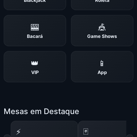
Blackjack
Roleta
🎰
🎪
Bacará
Game Shows
👑
📱
VIP
App
Mesas em Destaque
⚡
🃏