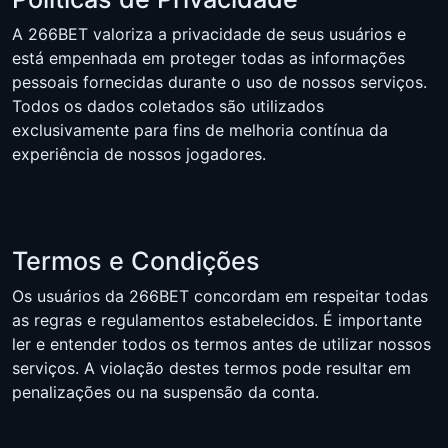
A 266BET valoriza a privacidade de seus usuários e
está empenhada em proteger todas as informações
pessoais fornecidas durante o uso de nossos serviços.
Todos os dados coletados são utilizados
exclusivamente para fins de melhoria contínua da
experiência de nossos jogadores.
Termos e Condições
Os usuários da 266BET concordam em respeitar todas
as regras e regulamentos estabelecidos. É importante
ler e entender todos os termos antes de utilizar nossos
serviços. A violação destes termos pode resultar em
penalizações ou na suspensão da conta.