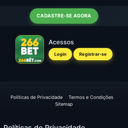
CADASTRE-SE AGORA
Acessos
Login
Registrar-se
Políticas de Privacidade
Termos e Condições
Sitemap
Políticas de Privacidade