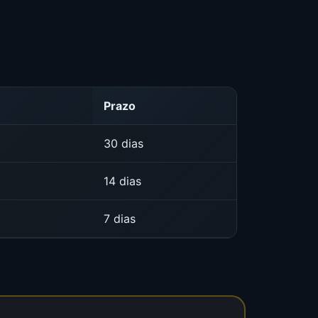
Prazo
30 dias
14 dias
7 dias