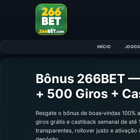
INÍCIO
JOGOS
Bônus 266BET —
+ 500 Giros + C
Resgate o bônus de boas‑vindas 100% a
giros grátis e cashback semanal de até
transparentes, rollover justo e ativação
depósito.