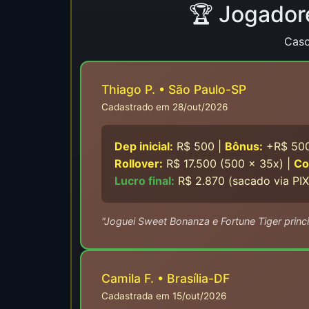
🏆 Jogador
Caso
Thiago P. • São Paulo-SP
Cadastrado em 28/out/2026
Dep inicial:
R$ 500 |
Bônus:
+R$ 50
Rollover:
R$ 17.500 (500 × 35x) |
Co
Lucro final:
R$ 2.870 (sacado via PIX
"Joguei Sweet Bonanza e Fortune Tiger prin
Camila F. • Brasília-DF
Cadastrada em 15/out/2026