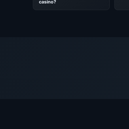
casino?