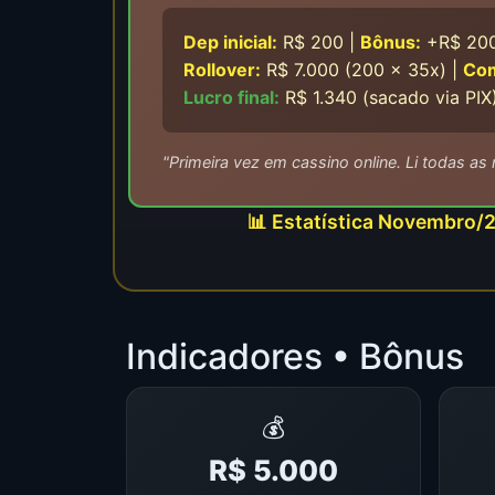
Dep inicial:
R$ 200 |
Bônus:
+R$ 20
Rollover:
R$ 7.000 (200 × 35x) |
Com
Lucro final:
R$ 1.340 (sacado via PIX
"Primeira vez em cassino online. Li todas as 
📊 Estatística Novembro/
Indicadores • Bônus
💰
R$ 5.000