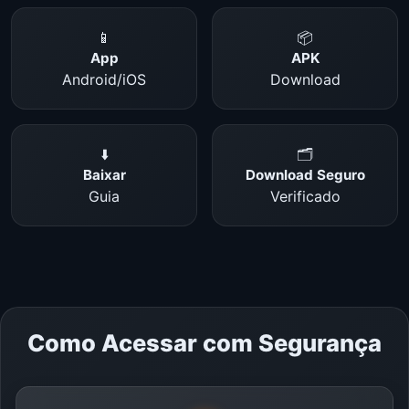
📱
📦
App
APK
Android/iOS
Download
⬇️
🗂️
Baixar
Download Seguro
Guia
Verificado
Como Acessar com Segurança