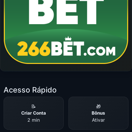
Acesso Rápido
📝
🎁
Criar Conta
Bônus
2 min
Ativar